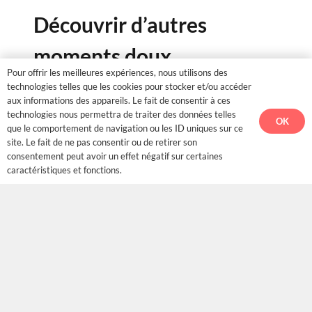
Découvrir d’autres
moments doux
Pour offrir les meilleures expériences, nous utilisons des
technologies telles que les cookies pour stocker et/ou accéder
L’illustration fait partie d’un univers plus vaste, où
aux informations des appareils. Le fait de consentir à ces
Ecco accompagne les enfants dans toutes sortes
technologies nous permettra de traiter des données telles
OK
que le comportement de navigation ou les ID uniques sur ce
d’émotions et de découvertes.
Découvrez les livres
site. Le fait de ne pas consentir ou de retirer son
sur Amazon
et plongez dans ces aventures
consentement peut avoir un effet négatif sur certaines
caractéristiques et fonctions.
poétiques, imaginées pour offrir des instants de
tendresse à chaque page.